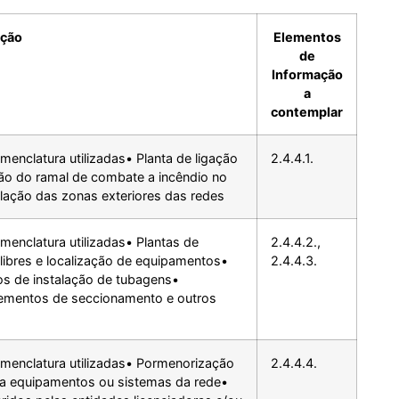
ição
Elementos
de
Informação
a
contemplar
menclatura utilizadas• Planta de ligação
2.4.4.1.
ção do ramal de combate a incêndio no
lação das zonas exteriores das redes
menclatura utilizadas• Plantas de
2.4.4.2.,
alibres e localização de equipamentos•
2.4.4.3.
os de instalação de tubagens•
elementos de seccionamento e outros
omenclatura utilizadas• Pormenorização
2.4.4.4.
o a equipamentos ou sistemas da rede•