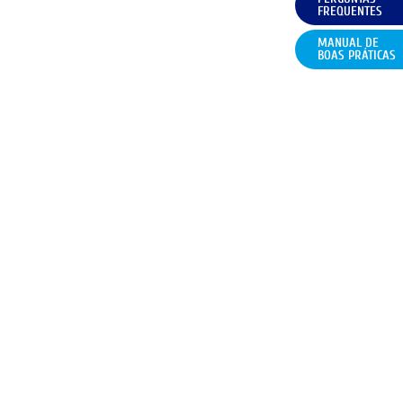
FREQUENTES
MANUAL DE
BOAS PRÁTICAS
CONDIÇÕES
FAQ
CONTACTOS
POLÍTICA DE COOKIES (UE)
GERIR COOKIES