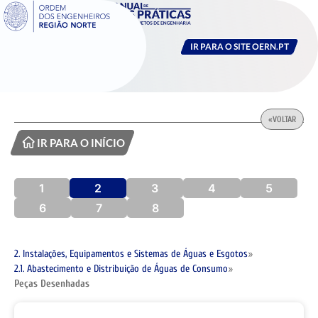
IR PARA O SITE OERN.PT
«
VOLTAR
IR PARA O INÍCIO
1
2
3
4
5
6
7
8
2. Instalações, Equipamentos e Sistemas de Águas e Esgotos
»
2.1. Abastecimento e Distribuição de Águas de Consumo
»
Peças Desenhadas