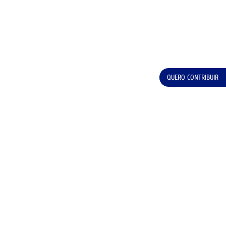
QUERO CONTRIBUIR
Todos os direitos reservados @Ordem dos Engenheiros – Região Norte
SUBSCREVER A NEWSLETTER
POLÍTICA DE PRIVACIDADE
TERMOS E CONDIÇÕES
FAQ