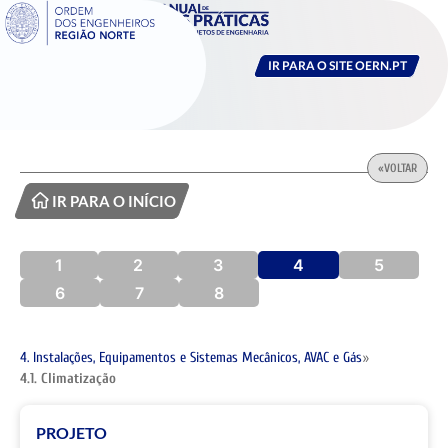
IR PARA O SITE OERN.PT
«
VOLTAR
IR PARA O INÍCIO
1
2
3
4
5
6
7
8
4. Instalações, Equipamentos e Sistemas Mecânicos, AVAC e Gás
»
4.1. Climatização
PROJETO