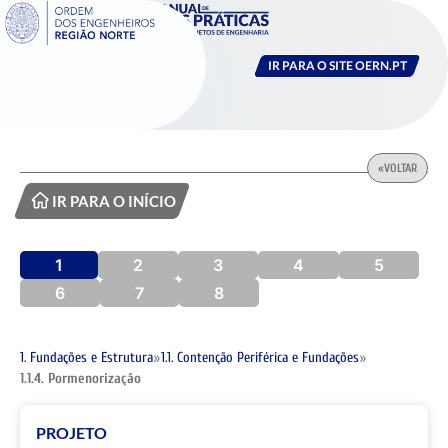
IR PARA O SITE OERN.PT
«
VOLTAR
IR PARA O INÍCIO
1
2
3
4
5
6
7
8
1. Fundações e Estrutura
»
1.1. Contenção Periférica e Fundações
»
1.1.4. Pormenorização
PROJETO