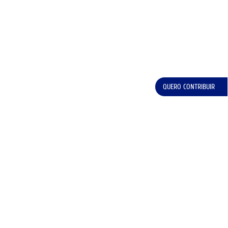
QUERO CONTRIBUIR
Todos os direitos reservados @Ordem dos Engenheiros – Região Norte