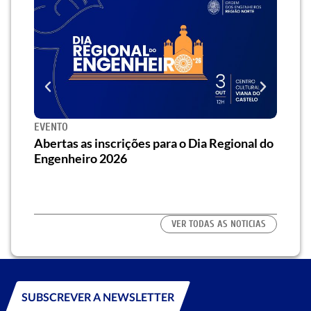
EVENTO
SEMI
za o
Abertas as inscrições para o Dia Regional do
Semi
os/as
Engenheiro 2026
traz 
habi
VER TODAS AS NOTICIAS
SUBSCREVER A NEWSLETTER