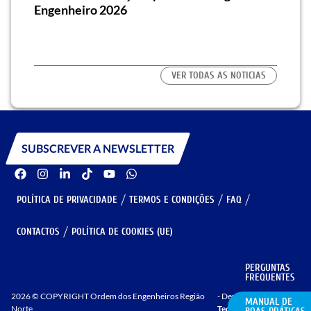
os/as
Engenheiro 2026
traz 
habi
VER TODAS AS NOTICIAS
SUBSCREVER A NEWSLETTER
POLÍTICA DE PRIVACIDADE
TERMOS E CONDIÇÕES
FAQ
CONTACTOS
POLÍTICA DE COOKIES (UE)
PERGUNTAS
GERIR COOKIES
FREQUENTES
2026 © COPYRIGHT Ordem dos Engenheiros Região
- Developed by
MANUAL DE
Norte
Techy.pt