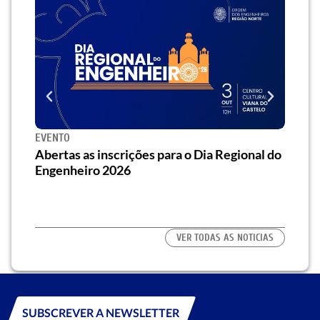
EVENTO
SEMI
za o
Abertas as inscrições para o Dia Regional do
Semi
os/as
Engenheiro 2026
traz 
habi
VER TODAS AS NOTICIAS
SUBSCREVER A NEWSLETTER