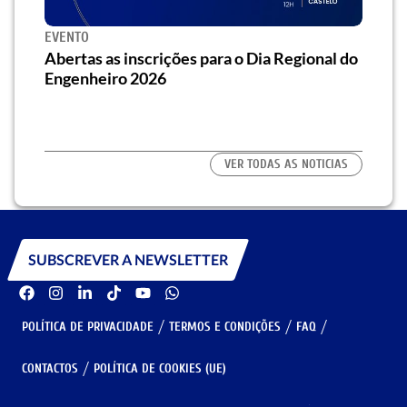
EVENTO
SEMI
za o
Abertas as inscrições para o Dia Regional do
Semi
os/as
Engenheiro 2026
traz 
habi
VER TODAS AS NOTICIAS
SUBSCREVER A NEWSLETTER
POLÍTICA DE PRIVACIDADE
TERMOS E CONDIÇÕES
FAQ
CONTACTOS
POLÍTICA DE COOKIES (UE)