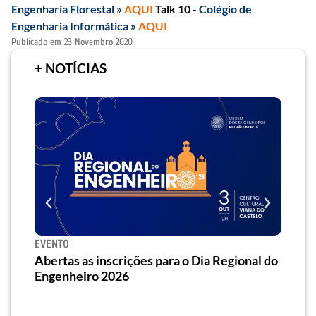
Engenharia Florestal »
AQUI
Talk 10
-
Colégio de
Engenharia Informática »
AQUI
Publicado em
23 Novembro 2020
+ NOTÍCIAS
EVENTO
SEMI
za o
Abertas as inscrições para o Dia Regional do
Semi
os/as
Engenheiro 2026
traz 
habi