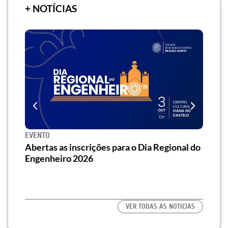
+ NOTÍCIAS
EVENTO
SEMI
za o
Abertas as inscrições para o Dia Regional do
Semi
os/as
Engenheiro 2026
traz 
habi
VER TODAS AS NOTICIAS