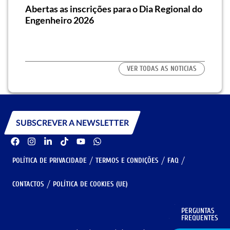
za o
Abertas as inscrições para o Dia Regional do
Semi
os/as
Engenheiro 2026
traz 
habi
VER TODAS AS NOTICIAS
SUBSCREVER A NEWSLETTER
POLÍTICA DE PRIVACIDADE
TERMOS E CONDIÇÕES
FAQ
CONTACTOS
POLÍTICA DE COOKIES (UE)
PERGUNTAS
GERIR COOKIES
FREQUENTES