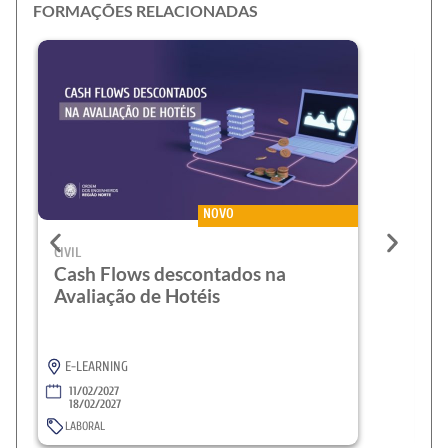
FORMAÇÕES RELACIONADAS
NOVO
CIVIL
CI
Cash Flows descontados na
C
Avaliação de Hotéis
A
C
E-LEARNING
11/02/2027
18/02/2027
LABORAL