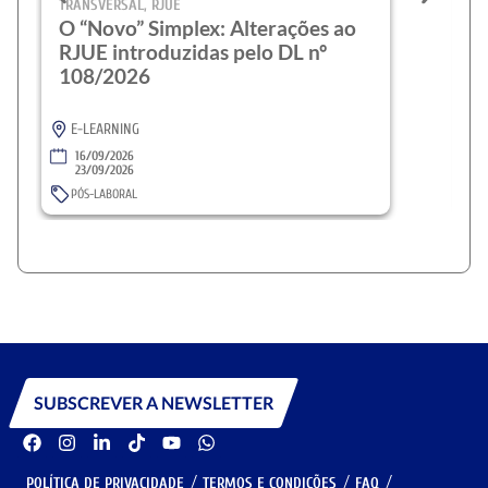
TRANSVERSAL
,
RJUE
T
O “Novo” Simplex: Alterações ao
R
RJUE introduzidas pelo DL nº
1
108/2026
E-LEARNING
16/09/2026
23/09/2026
PÓS-LABORAL
SUBSCREVER A NEWSLETTER
POLÍTICA DE PRIVACIDADE
TERMOS E CONDIÇÕES
FAQ