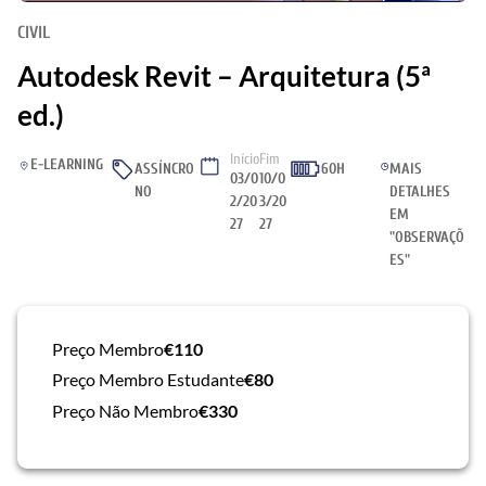
CIVIL
Autodesk Revit – Arquitetura (5ª
ed.)
Início
Fim
E-LEARNING
ASSÍNCRO
60H
MAIS
03/0
10/0
NO
DETALHES
2/20
3/20
EM
27
27
"OBSERVAÇÕ
ES"
Preço Membro
€110
Preço Membro Estudante
€80
Preço Não Membro
€330