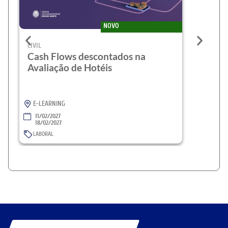
NOVO
CIVIL
CI
Cash Flows descontados na
C
Avaliação de Hotéis
A
C
E-LEARNING
11/02/2027
18/02/2027
LABORAL