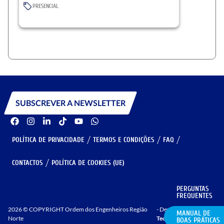
PRESENCIAL
SUBSCREVER A NEWSLETTER
POLÍTICA DE PRIVACIDADE
TERMOS E CONDIÇÕES
FAQ
CONTACTOS
POLÍTICA DE COOKIES (UE)
PERGUNTAS
GERIR COOKIES
FREQUENTES
2026 © COPYRIGHT Ordem dos Engenheiros Região
- Developed by
MANUAL DE
Norte
Techy.pt
BOAS PRÁTICAS