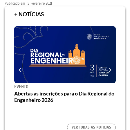
Publicado em
15 Fevereiro 2021
+ NOTÍCIAS
EVENTO
SEMI
za o
Abertas as inscrições para o Dia Regional do
Semi
os/as
Engenheiro 2026
traz 
habi
VER TODAS AS NOTICIAS