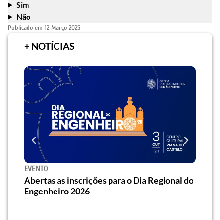
Sim
Não
Publicado em
12 Março 2025
+ NOTÍCIAS
SEMINÁRIO
 as inscrições para o Dia Regional do
Seminário] Saiba 
eiro 2026
traz eficiência ene
habitação