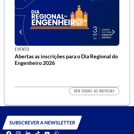
EVENTO
SEMI
za o
Abertas as inscrições para o Dia Regional do
Semi
os/as
Engenheiro 2026
traz 
habi
VER TODAS AS NOTICIAS
SUBSCREVER A NEWSLETTER