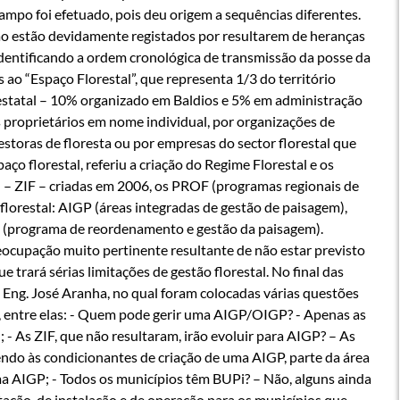
ampo foi efetuado, pois deu origem a sequências diferentes.
ão estão devidamente registados por resultarem de heranças
 identificando a ordem cronológica de transmissão da posse da
ao “Espaço Florestal”, que representa 1/3 do território
estatal – 10% organizado em Baldios e 5% em administração
s proprietários em nome individual, por organizações de
gestoras de floresta ou por empresas do sector florestal que
ço florestal, referiu a criação do Regime Florestal e os
al – ZIF – criadas em 2006, os PROF (programas regionais de
orestal: AIGP (áreas integradas de gestão de paisagem),
 (programa de reordenamento e gestão da paisagem).
cupação muito pertinente resultante de não estar previsto
trará sérias limitações de gestão florestal. No final das
Eng. José Aranha, no qual foram colocadas várias questões
, entre elas: - Quem pode gerir uma AIGP/OIGP? - Apenas as
 - As ZIF, que não resultaram, irão evoluir para AIGP? – As
endo às condicionantes de criação de uma AIGP, parte da área
a AIGP; - Todos os municípios têm BUPi? – Não, alguns ainda
ação, de instalação e de operação para os municípios que