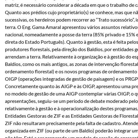
matriz, é necessário considerar a década em que o trabalho de c
Quanto aos prédios cujo proprietário(s) se conhece, mas que n
sucessivas, os herdeiros podem recorrer ao “Trato sucessório”,
terra. O Eng. Gama Amaral apresentou vários assuntos relativos 
nacional, nomeadamente a posse da terra (85% privado e 15% 
direta do Estado Português). Quanto à gestão, esta é feita pelo
produtores florestais, pela direção dos Baldios, por entidades 
arrendam a terra. Relativamente à organização e à gestão do espa
Baldios, como os mais antigos, as zonas de intervenção florest
ordenamento florestal) e os novos programas de ordenamento fl
OIGP (operações integradas de gestão de paisagem) e os PRGP
Concretamente quanto às AIGP e às OIGP, apresentou uma preo
no modelo de gestão de uma AIGP contemplar várias OIGP, o que 
apresentações, seguiu-se um período de debate moderado pelo 
relativamente à gestão e à operacionalização destes programas
Entidades Gestoras de ZIF e as Entidades Gestoras de Florestal;
ZIF não resultaram precisamente pela falta de cadastro. Atend
organizada em ZIF (ou parte de um Baldio) poderão integrar um
não têm. Está a ser preparado um modelo de sessão de apresent