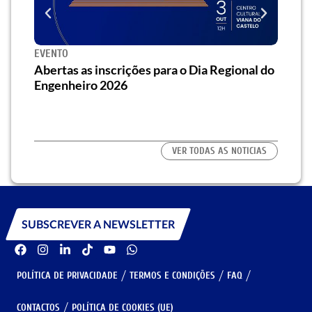
EVENTO
SEMI
za o
Abertas as inscrições para o Dia Regional do
Semi
os/as
Engenheiro 2026
traz 
habi
VER TODAS AS NOTICIAS
SUBSCREVER A NEWSLETTER
POLÍTICA DE PRIVACIDADE
TERMOS E CONDIÇÕES
FAQ
CONTACTOS
POLÍTICA DE COOKIES (UE)