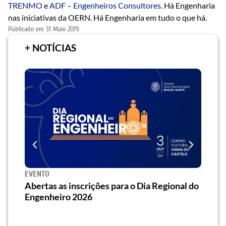
TRENMO
e
ADF – Engenheiros Consultores
. Há Engenharia
nas iniciativas da OERN. Há Engenharia em tudo o que há.
Publicado em
31 Maio 2019
+ NOTÍCIAS
EVENTO
SEMI
za o
Abertas as inscrições para o Dia Regional do
Semi
os/as
Engenheiro 2026
traz 
habi