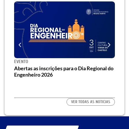
EVENTO
SEMI
za o
Abertas as inscrições para o Dia Regional do
Semi
os/as
Engenheiro 2026
traz 
habi
VER TODAS AS NOTICIAS