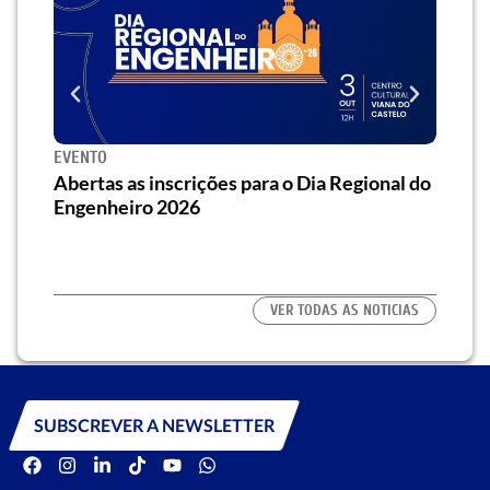
EVENTO
SEMI
za o
Abertas as inscrições para o Dia Regional do
Semi
os/as
Engenheiro 2026
traz 
habi
VER TODAS AS NOTICIAS
SUBSCREVER A NEWSLETTER