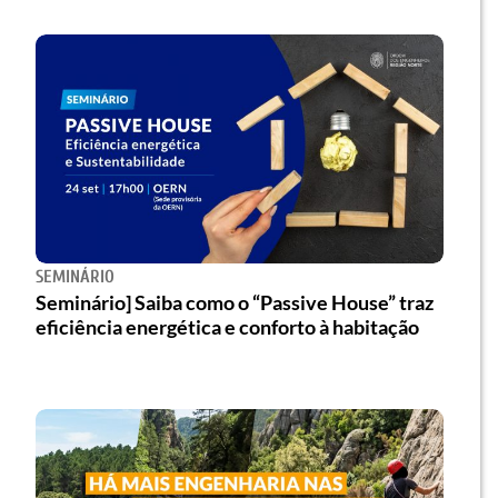
SEMINÁRIO
Seminário] Saiba como o “Passive House” traz
eficiência energética e conforto à habitação