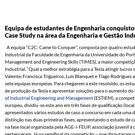
Equipa de estudantes de Engenharia conquisto
Case Study na área da Engenharia e Gestão Indu
A equipa “C2C: Came to Conquer”, composta por quatro estud
Industrial da Faculdade de Engenharia da Universidade do Por
Management and Engineering Skills (TIMES), a maior competiçã
Industrial. “Qual a melhor estratégia para a Tesla atingir lucros
Valente, Francisca Trigueiros, Luís Blanquet e Tiago Rodrigues 
sete equipas europeias. Para chegarem a este resolvido, os estu
de produção da Tesla e apresentar soluções para o aumento do 
of Industrial Engineering and Management
(ESTIEM), a competi
europeu, dividiu-se este ano em três fases de qualificação (local,
apresentados vários estudos de caso a concurso em cada uma 
distinção nas duas primeiras fases, apresentando o estudo de
na fase local organizada pela AGE-i-FEUP, associação juvenil 
pertenceram. Já na semifinal da competição – que disputaram co