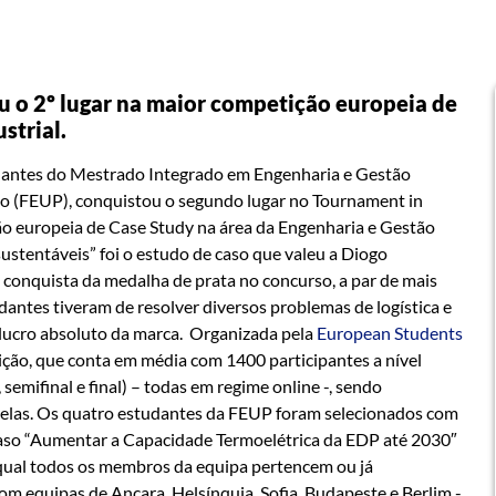
u o 2º lugar na maior competição europeia de
strial.
antes do Mestrado Integrado em Engenharia e Gestão
to (FEUP), conquistou o segundo lugar no Tournament in
o europeia de Case Study na área da Engenharia e Gestão
 sustentáveis” foi o estudo de caso que valeu a Diogo
a conquista da medalha de prata no concurso, a par de mais
dantes tiveram de resolver diversos problemas de logística e
lucro absoluto da marca.
Organizada pela
European Students
ção, que conta em média com 1400 participantes a nível
 semifinal e final) – todas em regime online -, sendo
delas. Os quatro estudantes da FEUP foram selecionados com
 caso “Aumentar a Capacidade Termoelétrica da EDP até 2030″
à qual todos os membros da equipa pertencem ou já
m equipas de Ancara, Helsínquia, Sofia, Budapeste e Berlim -,