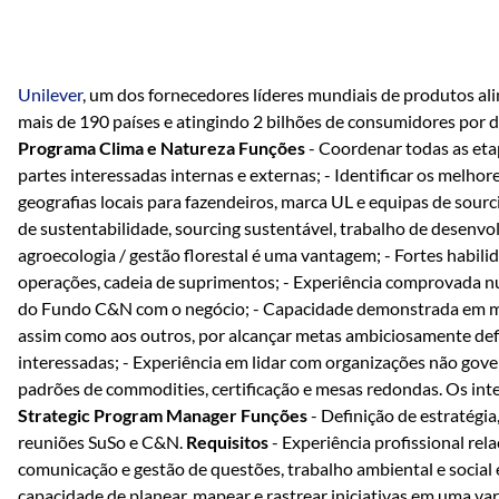
Unilever
, um dos fornecedores líderes mundiais de produtos al
mais de 190 países e atingindo 2 bilhões de consumidores por d
Programa Clima e Natureza
Funções
- Coordenar todas as eta
partes interessadas internas e externas; - Identificar os melh
geografias locais para fazendeiros, marca UL e equipas de sourc
de sustentabilidade, sourcing sustentável, trabalho de desenvo
agroecologia / gestão florestal é uma vantagem; - Fortes habi
operações, cadeia de suprimentos; - Experiência comprovada n
do Fundo C&N com o negócio; - Capacidade demonstrada em motiv
assim como aos outros, por alcançar metas ambiciosamente defi
interessadas; - Experiência em lidar com organizações não gov
padrões de commodities, certificação e mesas redondas. Os in
Strategic Program Manager
Funções
- Definição de estratégia
reuniões SuSo e C&N.
Requisitos
- Experiência profissional rel
comunicação e gestão de questões, trabalho ambiental e social 
capacidade de planear, mapear e rastrear iniciativas em uma var