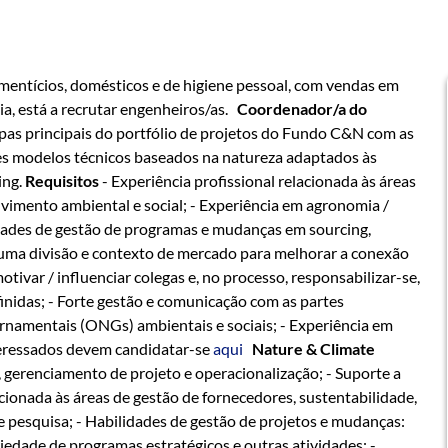
imentícios, domésticos e de higiene pessoal, com vendas em
ia, está a recrutar engenheiros/as.
Coordenador/a do
pas principais do portfólio de projetos do Fundo C&N com as
ores modelos técnicos baseados na natureza adaptados às
ing.
Requisitos
- Experiência profissional relacionada às áreas
lvimento ambiental e social; - Experiência em agronomia /
lidades de gestão de programas e mudanças em sourcing,
uma divisão e contexto de mercado para melhorar a conexão
ar / influenciar colegas e, no processo, responsabilizar-se,
nidas; - Forte gestão e comunicação com as partes
ernamentais (ONGs) ambientais e sociais; - Experiência em
teressados devem candidatar-se
aqui
Nature & Climate
, gerenciamento de projeto e operacionalização; - Suporte a
acionada às áreas de gestão de fornecedores, sustentabilidade,
e pesquisa; - Habilidades de gestão de projetos e mudanças:
iedade de programas estratégicos e outras atividades; -