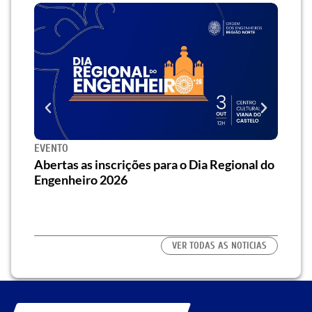
EVENTO
SEMI
za o
Abertas as inscrições para o Dia Regional do
Semi
os/as
Engenheiro 2026
traz 
habi
VER TODAS AS NOTICIAS