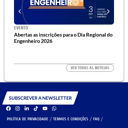
EVENTO
SEMI
za o
Abertas as inscrições para o Dia Regional do
Semi
os/as
Engenheiro 2026
traz 
habi
VER TODAS AS NOTICIAS
SUBSCREVER A NEWSLETTER
POLÍTICA DE PRIVACIDADE
TERMOS E CONDIÇÕES
FAQ