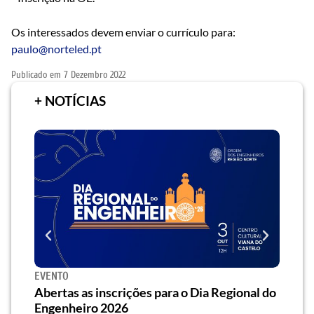
Os interessados devem enviar o currículo para:
paulo@norteled.pt
Publicado em
7 Dezembro 2022
+ NOTÍCIAS
EVENTO
SEMI
za o
Abertas as inscrições para o Dia Regional do
Semi
os/as
Engenheiro 2026
traz 