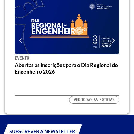
EVENTO
SEMI
za o
Abertas as inscrições para o Dia Regional do
Semi
os/as
Engenheiro 2026
traz 
habi
VER TODAS AS NOTICIAS
SUBSCREVER A NEWSLETTER