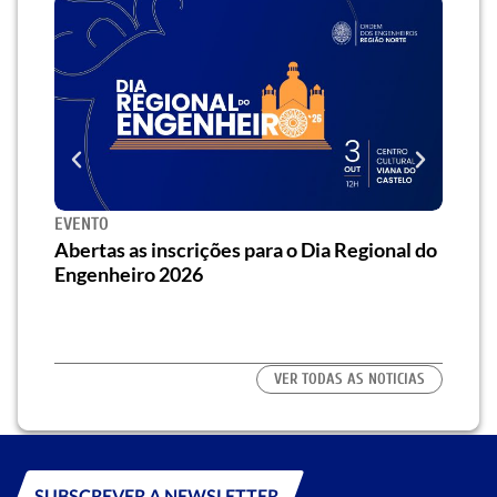
EVENTO
SEMI
za o
Abertas as inscrições para o Dia Regional do
Semi
os/as
Engenheiro 2026
traz 
habi
VER TODAS AS NOTICIAS
SUBSCREVER A NEWSLETTER