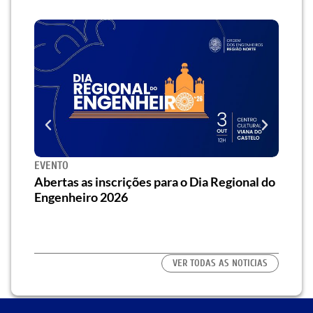
EVENTO
SEMI
za o
Abertas as inscrições para o Dia Regional do
Semi
os/as
Engenheiro 2026
traz 
habi
VER TODAS AS NOTICIAS