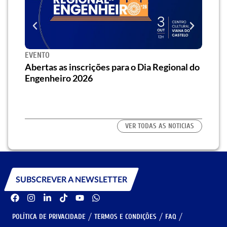
EVENTO
SEMI
za o
Abertas as inscrições para o Dia Regional do
Semi
os/as
Engenheiro 2026
traz 
habi
VER TODAS AS NOTICIAS
SUBSCREVER A NEWSLETTER
POLÍTICA DE PRIVACIDADE
TERMOS E CONDIÇÕES
FAQ