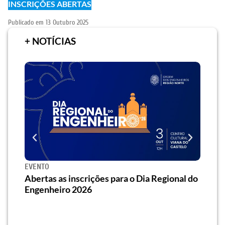
INSCRIÇÕES ABERTAS
Publicado em
13 Outubro 2025
+ NOTÍCIAS
EVENTO
SEMI
za o
Abertas as inscrições para o Dia Regional do
Semi
os/as
Engenheiro 2026
traz 
habi