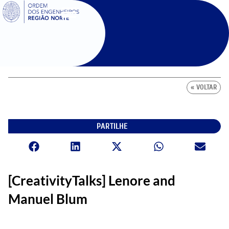
SIGOE
« VOLTAR
PARTILHE
[CreativityTalks] Lenore and
Manuel Blum