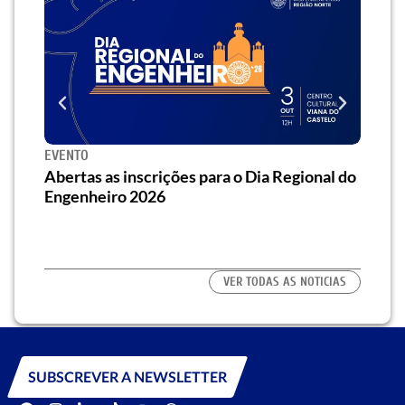
EVENTO
SEMI
za o
Abertas as inscrições para o Dia Regional do
Semi
os/as
Engenheiro 2026
traz 
habi
VER TODAS AS NOTICIAS
SUBSCREVER A NEWSLETTER