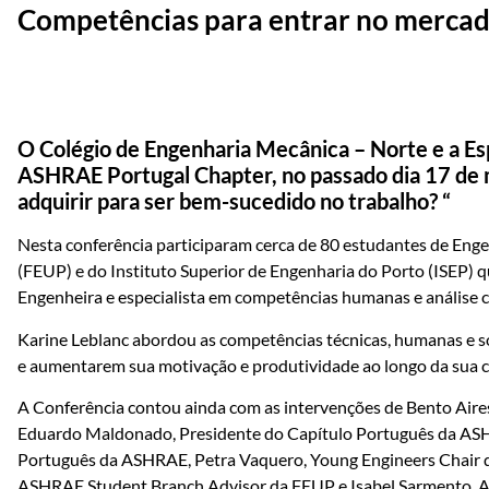
Competências para entrar no mercad
O Colégio de Engenharia Mecânica – Norte e a Esp
ASHRAE Portugal Chapter, no passado dia 17 de
adquirir para ser bem-sucedido no trabalho? “
Nesta conferência participaram cerca de 80 estudantes de Eng
(FEUP) e do Instituto Superior de Engenharia do Porto (ISEP) q
Engenheira e especialista em competências humanas e análise
Karine Leblanc abordou as competências técnicas, humanas e s
e aumentarem sua motivação e produtividade ao longo da sua ca
A Conferência contou ainda com as intervenções de Bento Aire
Eduardo Maldonado, Presidente do Capítulo Português da ASHR
Português da ASHRAE, Petra Vaquero, Young Engineers Chair d
ASHRAE Student Branch Advisor da FEUP e Isabel Sarmento, 