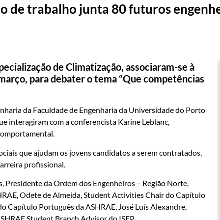
o de trabalho junta 80 futuros engenh
ecialização de Climatização, associaram-se à
 março, para debater o tema “Que competências
enharia da Faculdade de Engenharia da Universidade do Porto
ue interagiram com a conferencista Karine Leblanc,
 comportamental.
ociais que ajudam os jovens candidatos a serem contratados,
rreira profissional.
s, Presidente da Ordem dos Engenheiros – Região Norte,
AE, Odete de Almeida, Student Activities Chair do Capítulo
o Capítulo Português da ASHRAE, José Luís Alexandre,
ASHRAE Student Branch Advisor do ISEP