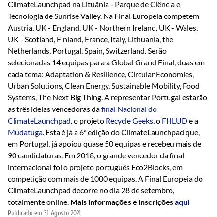
ClimateLaunchpad na Lituânia - Parque de Ciência e
Tecnologia de Sunrise Valley. Na Final Europeia competem
Austria, UK - England, UK - Northern Ireland, UK - Wales,
UK - Scotland, Finland, France, Italy, Lithuania, the
Netherlands, Portugal, Spain, Switzerland. Serão
selecionadas 14 equipas para a Global Grand Final, duas em
cada tema: Adaptation & Resilience, Circular Economies,
Urban Solutions, Clean Energy, Sustainable Mobility, Food
Systems, The Next Big Thing. A representar Portugal estarão
as três ideias vencedoras da
final Nacional do
ClimateLaunchpad
, o projeto
Recycle Geeks
, o
FHLUD
e a
Mudatuga
. Esta é já a 6ª edição do ClimateLaunchpad que,
em Portugal, já apoiou quase 50 equipas e recebeu mais de
90 candidaturas. Em 2018, o grande vencedor da final
internacional foi o projeto português Eco2Blocks, em
competição com mais de 1000 equipas. A Final Europeia do
ClimateLaunchpad decorre no dia 28 de setembro,
totalmente online.
Mais informações e inscrições
aqui
Publicado em
31 Agosto 2021