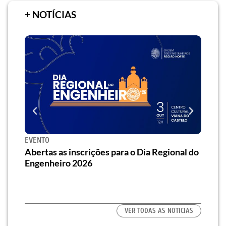
+ NOTÍCIAS
EVENTO
SEMI
za o
Abertas as inscrições para o Dia Regional do
Semi
os/as
Engenheiro 2026
traz 
habi
VER TODAS AS NOTICIAS