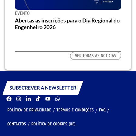
EVENTO
SEMIN
a o
Abertas as inscrições para o Dia Regional do
Semin
s/as
Engenheiro 2026
traz 
habit
VER TODAS AS NOTICIAS
SUBSCREVER A NEWSLETTER
POLÍTICA DE PRIVACIDADE
TERMOS E CONDIÇÕES
FAQ
CONTACTOS
POLÍTICA DE COOKIES (UE)