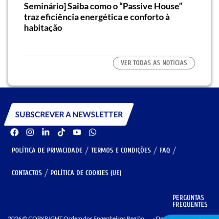
al do
Seminário] Saiba como o “Passive House”
O qu
traz eficiência energética e conforto à
uma 
habitação
VER TODAS AS NOTICIAS
SUBSCREVER A NEWSLETTER
POLÍTICA DE PRIVACIDADE
TERMOS E CONDIÇÕES
FAQ
CONTACTOS
POLÍTICA DE COOKIES (UE)
PERGUNTAS
GERIR COOKIES
FREQUENTES
2026 © COPYRIGHT Ordem dos Engenheiros Região
- Developed by