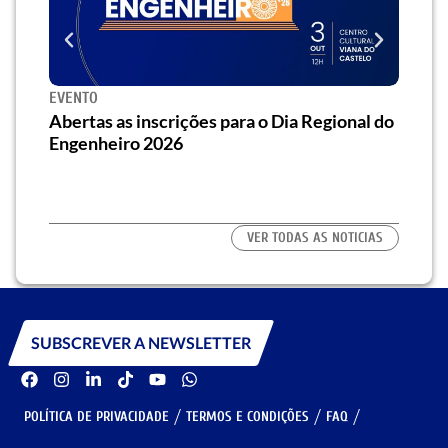
EVENTO
SEMI
za o
Abertas as inscrições para o Dia Regional do
Semi
os/as
Engenheiro 2026
traz 
habi
VER TODAS AS NOTICIAS
SUBSCREVER A NEWSLETTER
POLÍTICA DE PRIVACIDADE
TERMOS E CONDIÇÕES
FAQ