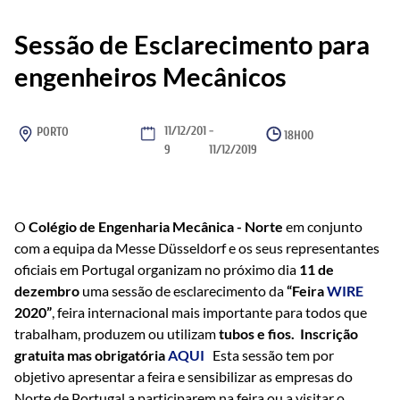
Sessão de Esclarecimento para
engenheiros Mecânicos
11/12/201
-
PORTO
18H00
9
11/12/2019
O
Colégio de Engenharia Mecânica - Norte
em conjunto
com a equipa da Messe Düsseldorf e os seus representantes
oficiais em Portugal organizam no próximo dia
11 de
dezembro
uma sessão de esclarecimento da
“Feira
WIRE
2020”
, feira internacional mais importante para todos que
trabalham, produzem ou utilizam
tubos e fios.
Inscrição
gratuita mas obrigatória
AQUI
Esta sessão tem por
objetivo apresentar a feira e sensibilizar as empresas do
Norte de Portugal a participarem na feira ou a visitar o