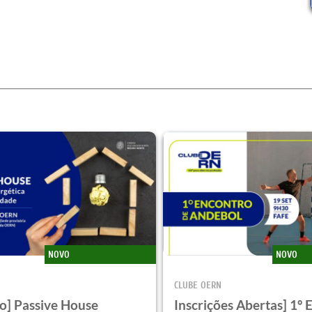
NOVO
NOVO
CLUBE OERN
o] Passive House
Inscrições Abertas] 1º