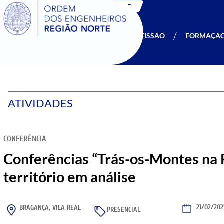
SIGOE
A OERN
SER MEMBRO
PROFISSÃO
FORMAÇÃ
ATIVIDADES
CONFERÊNCIA
Conferências “Trás-os-Montes na 
território em análise
21/02/20
BRAGANÇA
,
VILA REAL
PRESENCIAL