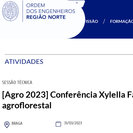
SIGOE
A OERN
SER MEMBRO
PROFISSÃO
FORMAÇÃ
ATIVIDADES
SESSÃO TÉCNICA
[Agro 2023] Conferência Xylella Fa
agroflorestal
31/03/2023
BRAGA