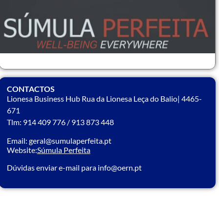
CONTACTOS
Lionesa Business Hub Rua da Lionesa Leça do Balio| 4465-
671
Tlm: 914 409 776 / 913 873 448
Email: geral@sumulaperfeita.pt
Website:
Súmula Perfeita
Dúvidas enviar e-mail para info@oern.pt