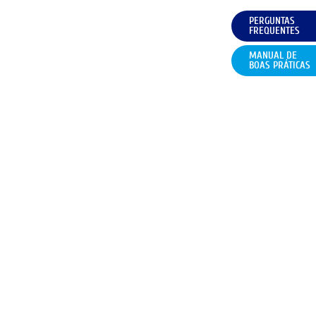
PERGUNTAS
FREQUENTES
MANUAL DE
BOAS PRÁTICAS
CONDIÇÕES
FAQ
CONTACTOS
POLÍTICA DE COOKIES (UE)