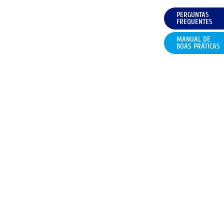
PERGUNTAS
FREQUENTES
MANUAL DE
BOAS PRÁTICAS
CONDIÇÕES
FAQ
CONTACTOS
POLÍTICA DE COOKIES (UE)