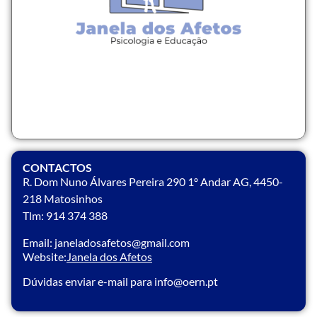
CONTACTOS
R. Dom Nuno Álvares Pereira 290 1º Andar AG, 4450-
218 Matosinhos
Tlm: 914 374 388
Email: janeladosafetos@gmail.com
Website:
Janela dos Afetos
Dúvidas enviar e-mail para info@oern.pt