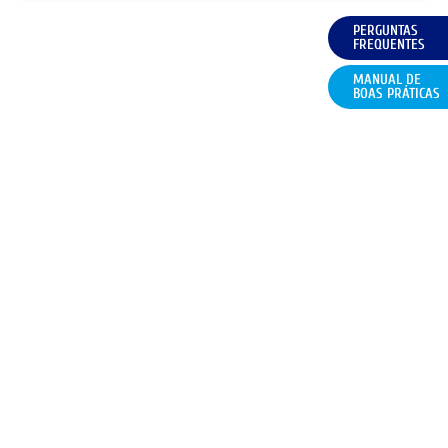
PERGUNTAS
FREQUENTES
MANUAL DE
BOAS PRÁTICAS
SUBSCREVER A NEWSLETTER
POLÍTICA DE PRIVACIDADE
TERMOS E CONDIÇÕES
FAQ