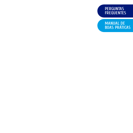
PERGUNTAS
FREQUENTES
MANUAL DE
BOAS PRÁTICAS
CONDIÇÕES
FAQ
CONTACTOS
POLÍTICA DE COOKIES (UE)