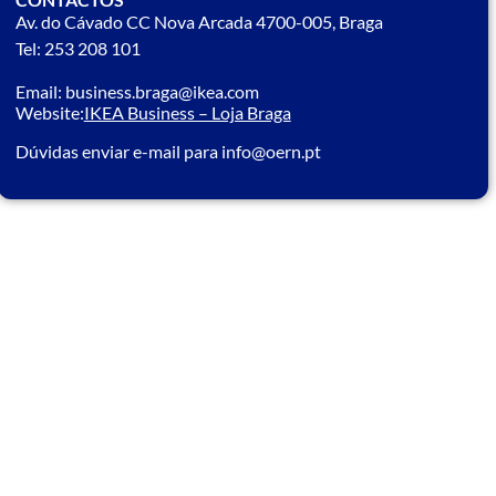
Av. do Cávado CC Nova Arcada 4700-005, Braga
Tel: 253 208 101
Email: business.braga@ikea.com
Website:
IKEA Business – Loja Braga
Dúvidas enviar e-mail para info@oern.pt