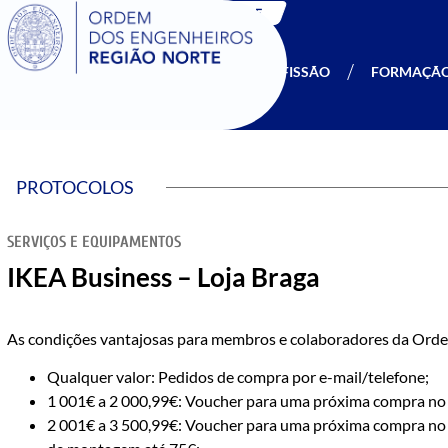
SIGOE
A OERN
SER MEMBRO
PROFISSÃO
FORMAÇÃ
PROTOCOLOS
SERVIÇOS E EQUIPAMENTOS
IKEA Business – Loja Braga
As condições vantajosas para membros e colaboradores da Orde
Qualquer valor: Pedidos de compra por e-mail/telefone;
1 001€ a 2 000,99€: Voucher para uma próxima compra no v
2 001€ a 3 500,99€: Voucher para uma próxima compra no v