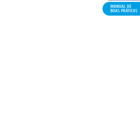
MANUAL DE
BOAS PRÁTICAS
SUBSCREVER A NEWSLETTER
POLÍTICA DE PRIVACIDADE
TERMOS E CONDIÇÕES
FAQ
CONTACTOS
POLÍTICA DE COOKIES (UE)