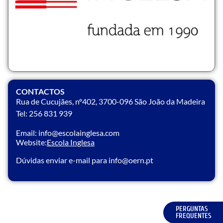
CONTACTOS
Rua de Cucujães, nº402, 3700-096 São João da Madeira
Tel: 256 831 939
Email: info@escolainglesa.com
Website:
Escola Inglesa
Dúvidas enviar e-mail para info@oern.pt
PERGUNTAS
FREQUENTES